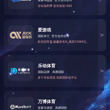
一、
设备概述
HYW-1311L直线开云官方端页面登录入口-开云（中国） 是根据手机
计的自动开云官方端页面登录入口-开云（中国） 。HYW-1311L直线开云官
的单层玻璃进行直线切割，可一次切割任意多块相同或不相同的玻璃。
本机具有以下特点：
1）
机器台面采用高精度大理石台面，不变形，台面平整度高，台面平整度小
2）
Y
轴采用伺服和精密丝杆驱动，双丝杆驱动，
X
轴采用伺服电机、进口导轨
3）
X
横梁为大理石结构，精度高，不变形。
4
）刀头升降采用滑动式微调结构，最小微调量程±
25um
，气缸下刀采用比例
提高效率；
）工作台面根据玻璃最大尺寸设计成长方形，尺寸是：
1800mm
×
122
0mm;
6
）直线切割产能高，一个班产能在
4.5
万片左右（
4.7-5.5
寸）
二、规格参数
1
工
件
1）最大尺寸
1320*1120mm
2）厚度
0.15mm～8mm
2
工
作
台
1
）尺寸
1800mm
×
1220mm
3
转刀装置
步进电机
+
同步带轮
4
划线精度
±
25um(
单指划线精度，不包括裂片后斜边误差
)
5
刀轮运行
1）
X-
轴进给驱动
伺服电机