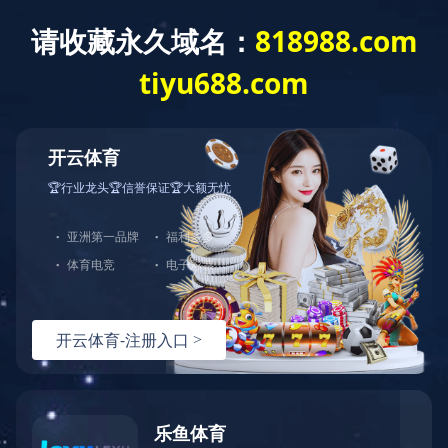
欢迎进入，开云官方端页面登录入口-开云（中国） 官网。
首页
产品展示
新闻中心
关注
微信
手机
访问
服务
热线
回到
顶部