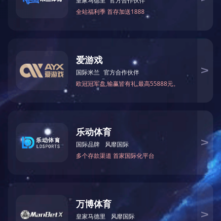
刀夹
钻石刀轴
钻