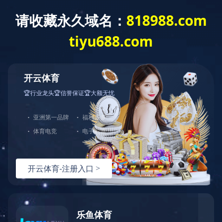
欢迎进入，开云官方端页面登录入口-开云（中国） 官网。
首页
产品展示
新闻中心
关注
微信
手机
访问
服务
热线
回到
顶部