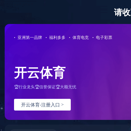
欢迎进入，开云官方端页面登录入口-开云（中国） 官网。
首页
产品展示
新闻