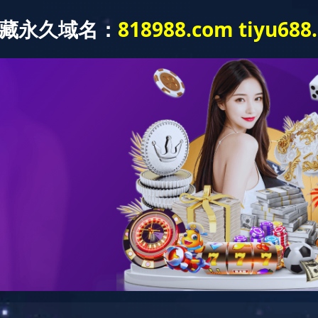
全国服务电话：
0769-81289480
中心
关于鸿怡威
服务支持
开云官方端页面登录