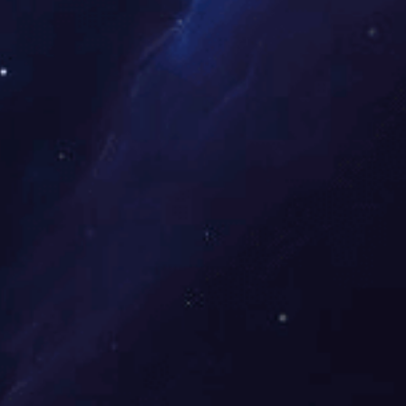
了解详情
小型伺服扫光机
切割用途：
机器特点：
了解详情