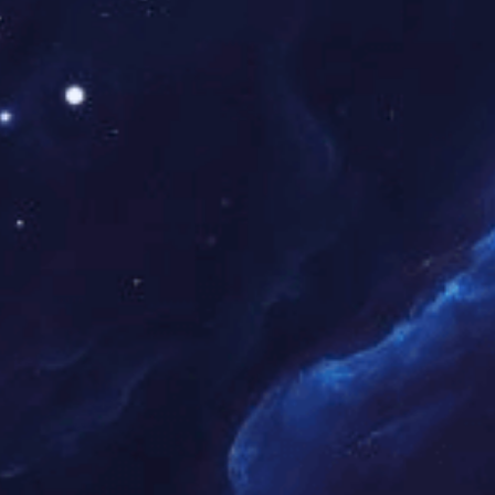
双盘伺服扫光机
切割用途：
主要用于手机曲面（2.5D,3D）盖板玻璃、
护膜等玻璃产品的扫光.
机器特点：
◆机架用加厚方通和钢板焊接，时效处理，机
水平面
◆横梁框体式接构，机械安装面采用数控平面
◆上下模伺服控制，定位精度在0.02mm
◆安装水气分离装置，能有效节约抛光粉，减少
◆左右两盘具有真空负压保护，有效防止玻璃
◆采用上盘抛光盘下盘工件盘，有效防止抛光