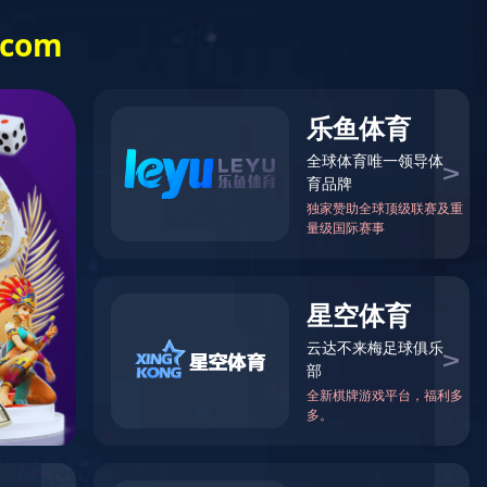
开云官方端页面登录入口-开云（中国）
在线留言
站点地图
入口-开云（中国）
人才招聘
视频中心
关注
微信
手机
访问
服务
热线
回到
顶部