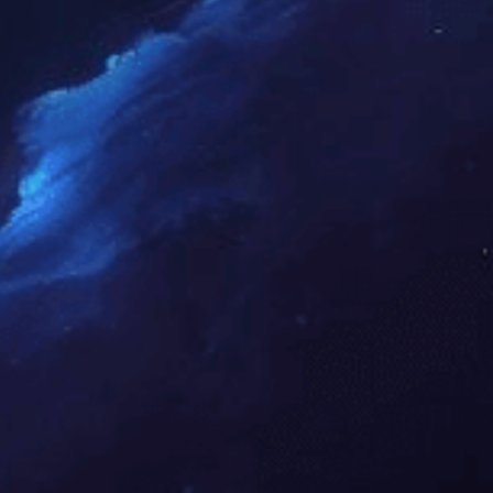
平板电脑曲面盖板玻璃、车载玻璃，钢化玻璃保
械安装面采用数控平面加工，保证两下盘同一
加工，保证四个上盘同一水平面
抛光粉吸入真空机
飞盘
杂物落入地毯造成划伤，提升产品良率