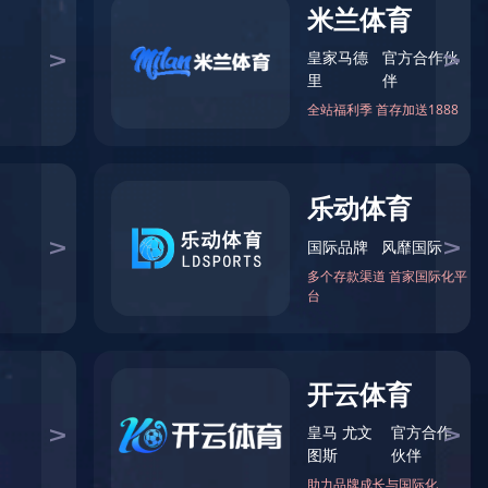
您当前位置：
首页
>
产品展示
>
扫光机
机械配件