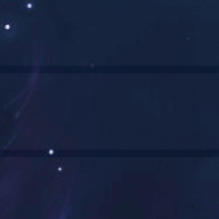
端页面登录入口-开云（中国）
扫光机
双盘气缸扫光机