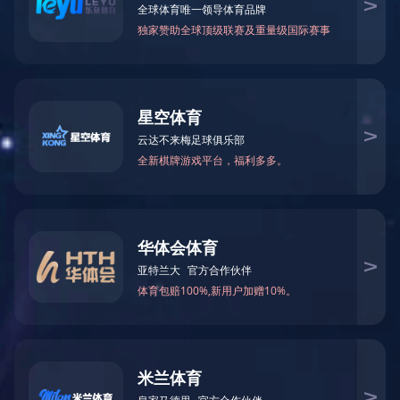
新闻中心
液晶
口-开
液晶开
别讲解