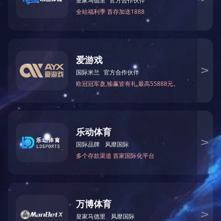
联系人：
梁先生 13823360542
电 话：
0769-81289480
传 真：
0769-82851915
邮 箱：
szhbglass@163.com
网 址：