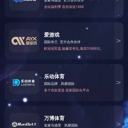
一、
HYW-1311L直线开云官方端页面登录入口-开云（中国） 是根据手机
计的自动开云官方端页面登录入口-开云（中国） 。HYW-1311L直线开云官
的单层玻璃进行直线切割，可一次切割任意多块相同或不相同的玻璃。
本机具有以下特点：
1）
机器台面采用高精度大理石台面，不变形，台面平整度高，台面平整度小
2）
Y
轴采用伺服和精密丝杆驱动，
，
X
轴采用伺服电机、进口导轨和精密丝杆
3）
X
横梁为大理石结构，精度高，不变形。
4
）刀头升降采用滑动式微调结构，最小微调量程±
25um
，气缸下刀采用比例
提高效率；
）工作台面根据玻璃最大尺寸设计成长方形，尺寸是：
1800mm
×
122
0mm;
6
）直线切割产能高，一个班产能在
4.5
万片左右（
4.7-5.5
寸）
二、规格参数
1
工
件
1）最大尺寸
1320*1120mm
2）厚度
0.15mm～8mm
2
工
作
台
1
）尺寸
1800mm
×
1220mm
3
转刀装置
步进电机
+
同步带轮
4
划线精度
±
25um(
单指划线精度，不包括裂片后斜边误差
)
5
刀轮运行
1）
X-
轴进给驱动
伺服电机