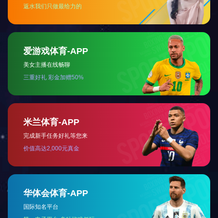
三
、售后服务
保修时间：机器验收完成后正常使用情况下
。消耗品与附属品不属于一
E-mail:szhbglass@163.com
联系电话：
0769-8128 9480 / 13823360542
梁三军
公司地址：东莞市清溪镇谢坑村龙成二街伟德工业园
A
栋一楼
103
号
我司官网：
erpsoftwareleads.com
上一条
鸿怡威TFT液晶屏LCD开云官方端页面登录入口-开云（中国） 深圳光
下一条
专业安全
收藏本站
分享到：