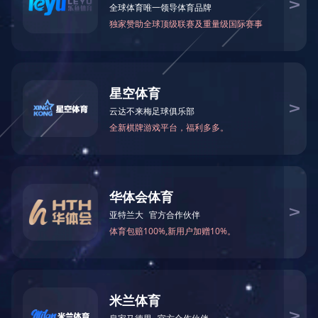
公司新闻
鸿怡威东莞厂家直销触摸屏LCD直线开云官方端页
开云官方端页面登录入口-开云（中国）
人气：4045
发表时间：2019-02-23
规
格
名
称：
HYW-1311L
直线开云官方端页面登录入口-开云（中国）
型
号：
HYW-1311L
L * W * H
：
约
1900mm(L)
×
1750mm(W)
×
1380mm(H)
工作台高度：
约
850mm
重
量：
约
2000Kg
用
途：
用于手机钢化膜、手机面板、触控屏幕、LCD玻璃、光学用镜头