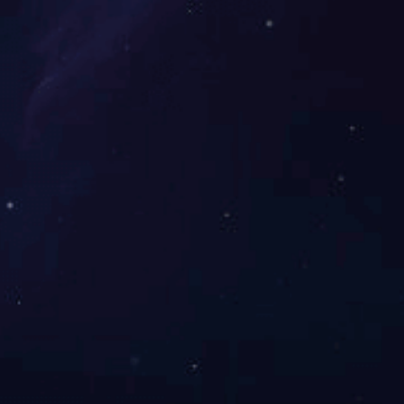
单最实际的办法，加大水的冲洗力度和流量，让抛光产生的粉尘被水冲
又能起到清洗玻璃表面的问题，在操作上是可以做到的。
以做到的是设备开停之前都能够用水冲洗一下内部和链接的管道，减少
转接头的使用寿命，更关系到设备的性价比。
在使用抛光机的时候，注意保持使用环境干净，保持设备的外表和电机散
下一条
挑选开云官方端页面登录入口-开云（中国） 的技巧有哪
返回列