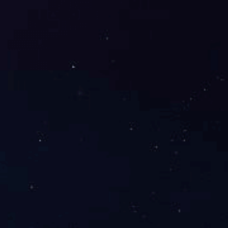
掉，
对粉
热表
些?
表