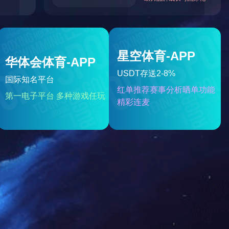
开云官方端页面登录入口-开云（中国） 厂家
哪家好？
选择一家优质的开云官方端页面登录入口-开
云（中国） 厂家对于购买者来说至关重要，因为
这直接关系...
2024-03-05
如何选择合适的开云官方端页面登录入口-开
云（中国） 厂家？
选择合适的开云官方端页面登录入口-开云
（中国） 厂家需要考虑以下几个方面：
1、...
2023-12-21
液晶开云官方端页面登录入口-开云（中国）
的价格范围是多少？
液晶开云官方端页面登录入口-开云（中国）
的价格范围因多种因素而异，如设备型号、制造