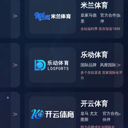
您当前位置：
首页
>
新闻中心
>
公司新闻
】
相关推荐
仅会
异形开云官方端页面登录入口-开云（中国）
的工作原理
异形开云官方端页面登录入口-开云（中国）
的工作原理主要依赖于高精度的机械结构、先进
的控制系...
2024-04-16