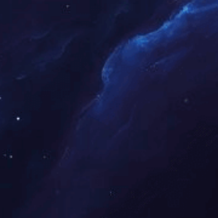
这样可以避免粉尘滞留在里面，还可以考虑如何避开粉尘的吸入。主要
，每当扫光机工作时，吸入粉尘经过旋转接头就会撞击到底部而停留下
的，在后面的管道特意的设置一个类似90°弯曲的地方，甚至可以设置几