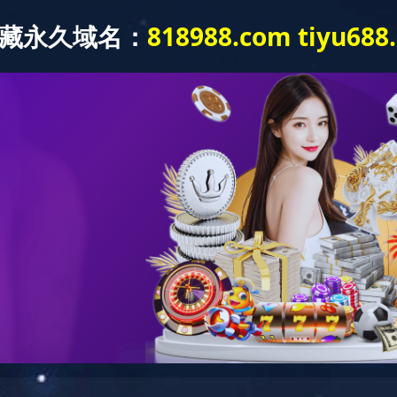
全国服务电话：
0769-81289480
中心
关于鸿怡威
服务支持
开云官方端页面登录