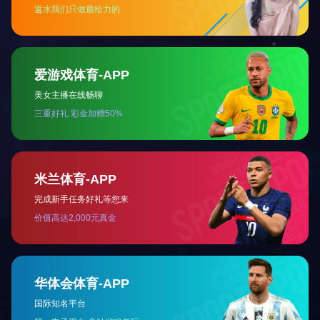
上一条
使用开云官方端页面登录入口-开云（中国） 与离合器要注意哪些？
收藏本站
分享到：
产品展示
新闻中心
关于鸿怡威
开云官方端页面登录入口-开云（中国）
公司新闻
公司简介
扫光机
行业资讯
企业文化
机械配件
企业环境