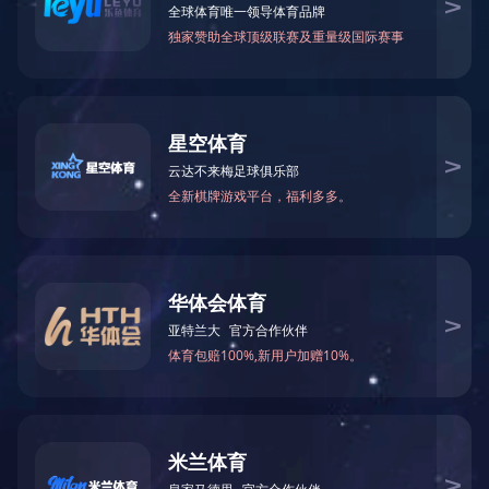
公司新闻
异形开云官方端页面登录入口-开云（中国） 有哪
开云官方端页面登录入口-开云（中国）
人气：5055
发表时间：2019-11-06
异形开云官方端页面登录入口-开云（中国） 有哪些工作应用？玻璃需要根
空玻璃的生产效率，同时保证异形(非矩形)玻璃切割的质量，设计了全自动异形