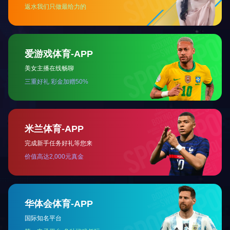
上一条
开云官方端页面登录入口-开云（中国） 切割的深浅度不一的原因
收藏本站
分享到：
产品展示
新闻中心
关于鸿怡威
开云官方端页面登录入口-开云（中国）
公司新闻
公司简介
扫光机
行业资讯
企业文化
机械配件
企业环境
公司荣誉