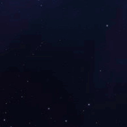
销售及技术服务为一体的高新技术企业.公司配套设施齐全，
上一条
异形开云官方端页面登录入口-开云（中国） 有哪些性能
收藏本站
分享到：
产品展示
新闻中心
关于
开云官方端页面登录入口-开云（中国）
公司新闻
公司
扫光机
行业资讯
企业