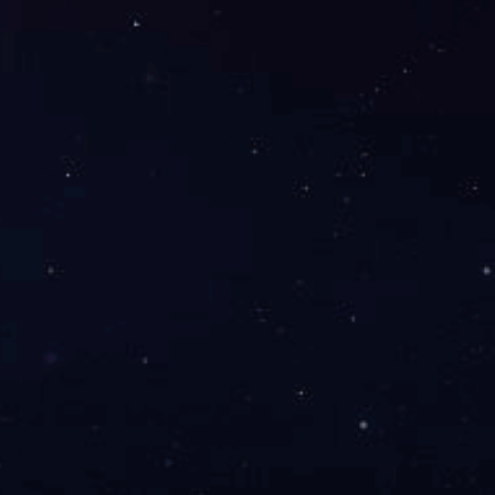
些?
表
务热线：
9-81289480