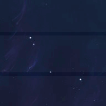
修复技术要怎么做？
【
小
中
大
019-09-05
，切割速度快，工作效率高等特点。但切割中厚板材还存在很大的坡口缺
国） 具有切割速度快，精度和切割质量好等特点。成本高及国产化的滞后
开云官方端页面登录入口-开云（中国） 修复技术要怎么做呢?下面由深