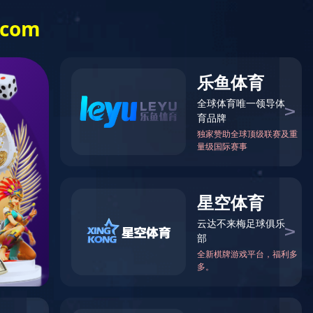
开云官方端页面登录入口-开云（中国）
在线留言
站点地图
入口-开云（中国）
人才招聘
视频中心
关注
微信
手机
访问
服务
热线
回到
顶部