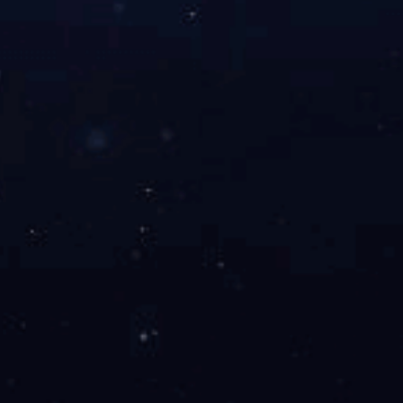
收藏本站
分享到：
产品展示
新闻中心
关于鸿怡威
开云官方端页面登录入口-开云（中国）
公司新闻
公司简介
扫光机
行业资讯
企业文化
机械配件
企业环境
公司荣誉
Copyright © 2018 开云官方端页面登录入口-开云（中国） 版权所有