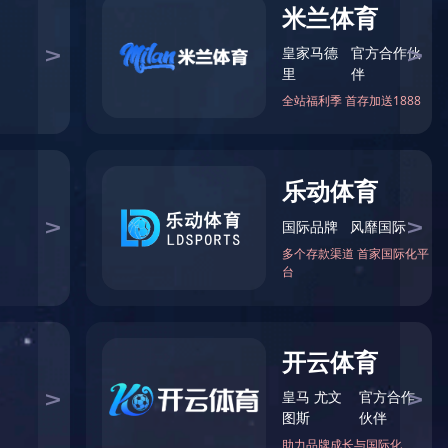
您当前位置：
首页
>
新闻中心
>
行业资讯
】
相关推荐
设
液晶开云官方端页面登录入口-开云（中国）
热导
与开云官方端页面登录入口-开云（中国） 的
区别
液晶开云官方端页面登录入口-开云（中国） 与
开云官方端页面登录入口-开云（中国） 的区别
讲解。液晶开云官方端页面登录入口-开云（中
国） 与开云官方端页面登录入口-开云（中国）