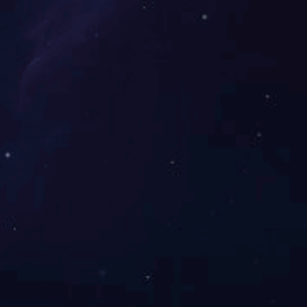
弧本身的稳定性，必须在最靠近电弧的地方找到切割缝附近的导电电流，同
的熔融物质在下边缘聚集并固化，悬浮渣聚集体在下边缘固化形成不易清理的悬
好的切割质量和切割速度是密不可分的。
个技术要点
下一条
全自动开云官方端页面登录入口-开云（中国） 如何才能满足用户的
返回列