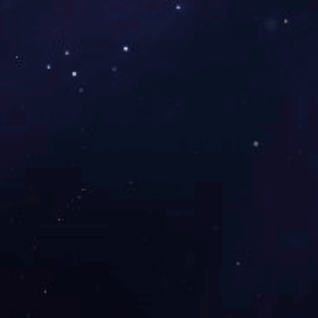
质量下降。
3。当阳极等离子弧的切割点导致切割速度太低时，为了保持电
传递更多的热量。 沿着射流的径向流动以扩大切口。 切口两侧
渣。 由于过热，切口的上缘变圆了。
4。当速度非常低时，由于切口很宽，电弧将消失。 因此，良
上一条
你需要知道开云官方端页面登录入口-开云（中国） 的几
收藏本站
分享到：