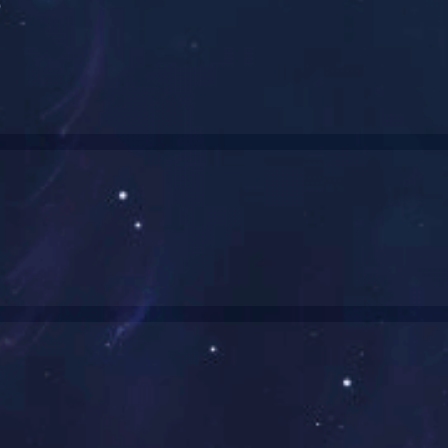
开云（中国） 运行速度?
【
小
中
大
019-11-21
度?切割前，开云官方端页面登录入口-开云（中国） 的操作速度可由操作员
切割速度范围。 范围可根据设备规格选择或通过实验确定。 切割速度随熔点、