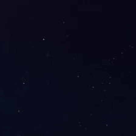
时将
浮
要求
表