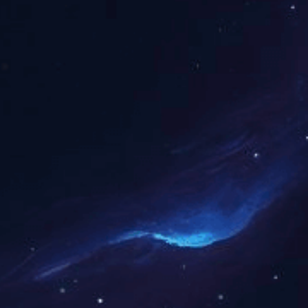
1。适当提高切割速度可以提高切口质量，即使切口稍窄，切
2。切割过快会使切割线能量低于要求值。 射流不能立即吹走