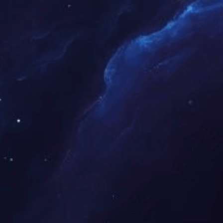
口表面光滑，变形小。
狭缝中的熔融切削液，这会形成很大的阻力。 随着碎屑粘附在切口上，切口的