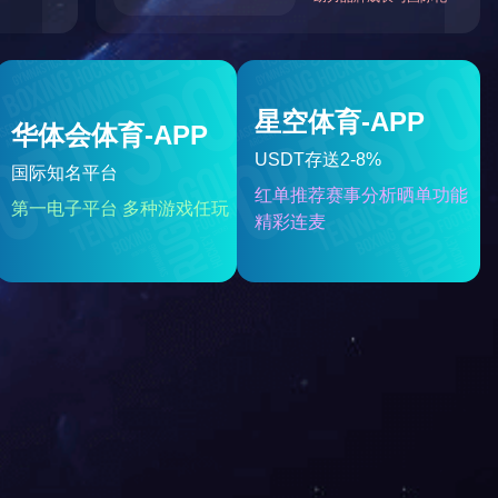
此
开云官方端页面登录入口-开云（中国） 厂家
固定
哪家好？
选择一家优质的开云官方端页面登录入口-开
云（中国） 厂家对于购买者来说至关重要，因为
这直接关系...
2024-03-05
如何选择合适的开云官方端页面登录入口-开
云（中国） 厂家？
选择合适的开云官方端页面登录入口-开云
（中国） 厂家需要考虑以下几个方面：
1、...
2023-12-21
液晶开云官方端页面登录入口-开云（中国）
的价格范围是多少？
液晶开云官方端页面登录入口-开云（中国）
的价格范围因多种因素而异，如设备型号、制造