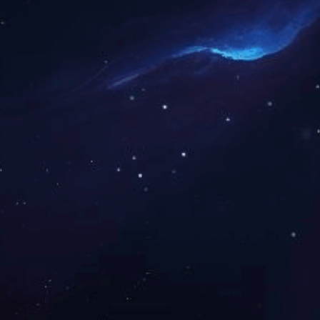
（用户厂房提供）
1）气源
正压≥
0.6MPa
，外径Φ
8
气管
负压≥
-0.8MPa,4
分网管
3
）环境温度
25
℃±
5
℃
三、售后服务
1.保修时间：机器验收完成后正常使用情况下一年内保修。
上一条
新品上市：HYW-7565A异形开云官方端页面登录入口-
收藏本站
分享到：