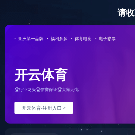
欢迎进入，开云官方端页面登录入口-开云（中国） 官网。
首页
产品展示
新闻