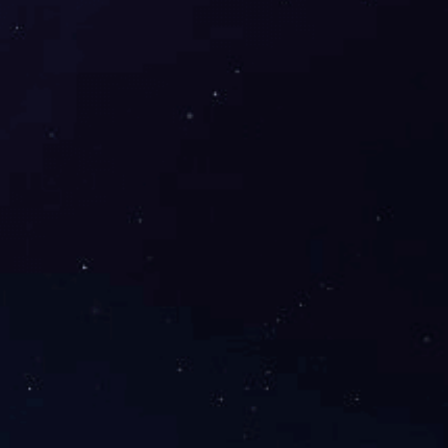
商、功能...
2023-11-24
料机
表