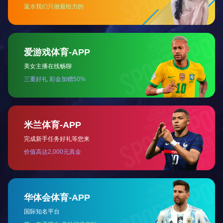
工作台高度： 约850mm
重 量： 约1300Kg
用 途： 用于手机触摸屏、光学玻璃、LCD玻璃、电子玻璃、ITO玻
HYW-7565A 异形开云官方端页面登录入口-开云（中国） 是根据手
璃等产品的工艺要求设计的自动开云官方端页面登录入口-开云（中国） 。H
针对最大尺寸为750mmX650mm的单层或双层玻璃进行直线和曲线的
图形文件获取切割数据。采用视觉系统手动对位，实现高效率、高精度切
形、扇形等。
本机具有以下特点：
1、玻璃定位采用销钉初定位，图像识别系统精确对位，真空吸附固定
2、机器采用大理石结构，确保机械安装精度，机器工作平稳;
3、X/Y轴由进口伺服电机、进口导轨和精密丝杠驱动完成工件精准切