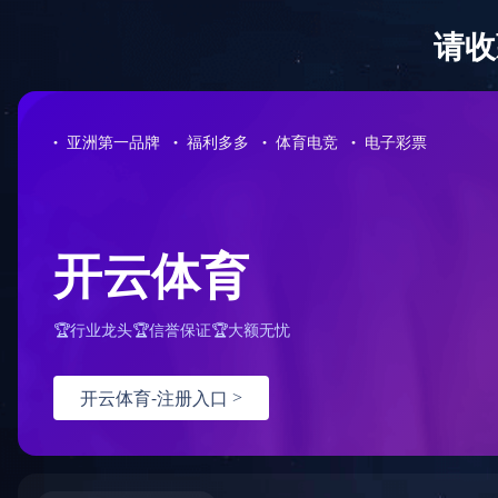
欢迎进入，开云官方端页面登录入口-开云（中国） 官网。
首页
产品展示
新闻