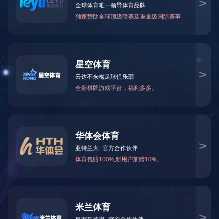
扫光机
开云官方端页面登