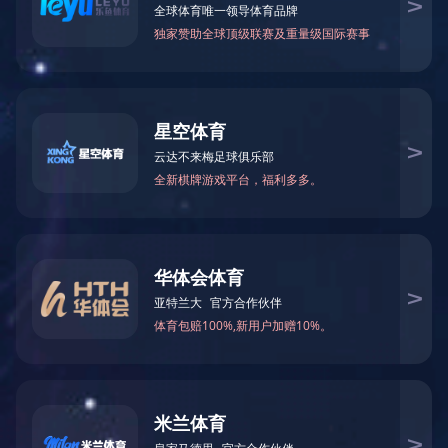
通用开云官方端页面登录入口-开云（中国）
开云官方端页面登