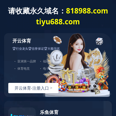
欢迎进入，开云官方端页面登录入口-开云（中国） 官网。
首页
产品展示
新闻中心
关注
微信
手机
访问
服务
热线
回到
顶部